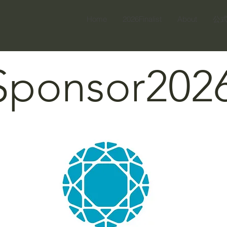
Home
2026Finalist
About
公
Sponsor202